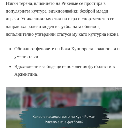
Извън терена, влиянието на Рикелме се простира в
популярната култура, вдъхновявайки безброй млади
играчи. Уникалният му стил на игра и спортменство го
направиха ролеви модел в футболната общност,
допълнително утвърдили статуса му като културна икона.
Обичан от феновете на Бока Хуниорс за лоялността и
уменията си.
Вдъхновение за бъдещите поколения футболисти в
Аржентина.