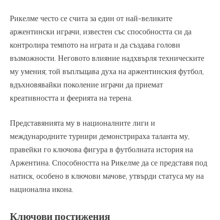
Рикелме често се счита за един от най-великите
аржентински играчи, известен със способността си да
контролира темпото на играта и да създава голови
възможности. Неговото влияние надхвърля техническите
му умения; той въплъщава духа на аржентинския футбол,
вдъхновявайки поколение играчи да приемат
креативността и феерията на терена.
Представянията му в националните лиги и
международните турнири демонстрираха таланта му,
правейки го ключова фигура в футболната история на
Аржентина. Способността на Рикелме да се представя под
натиск, особено в ключови мачове, утвърди статуса му на
национална икона.
Ключови постижения