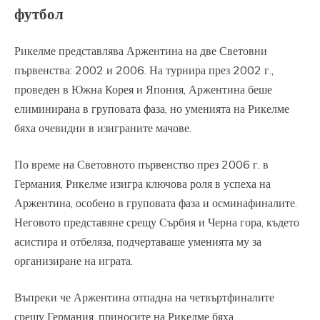
футбол
Рикелме представлява Аржентина на две Световни
първенства: 2002 и 2006. На турнира през 2002 г.,
проведен в Южна Корея и Япония, Аржентина беше
елиминирана в груповата фаза, но уменията на Рикелме
бяха очевидни в изиграните мачове.
По време на Световното първенство през 2006 г. в
Германия, Рикелме изигра ключова роля в успеха на
Аржентина, особено в груповата фаза и осминафиналите.
Неговото представяне срещу Сърбия и Черна гора, където
асистира и отбеляза, подчертаваше уменията му за
организиране на играта.
Въпреки че Аржентина отпадна на четвъртфиналите
срещу Германия, приносите на Рикелме бяха