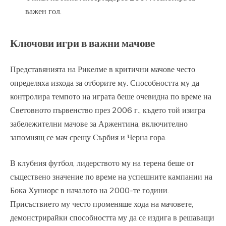
важен гол.
Ключови игри в важни мачове
Представянията на Рикелме в критични мачове често
определяха изхода за отборите му. Способността му да
контролира темпото на играта беше очевидна по време на
Световното първенство през 2006 г., където той изигра
забележителни мачове за Аржентина, включително
запомнящ се мач срещу Сърбия и Черна гора.
В клубния футбол, лидерството му на терена беше от
съществено значение по време на успешните кампании на
Бока Хуниорс в началото на 2000-те години.
Присъствието му често променяше хода на мачовете,
демонстрирайки способността му да се издига в решаващи