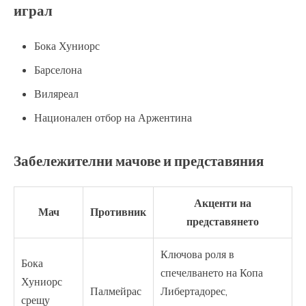
играл
Бока Хуниорс
Барселона
Виляреал
Национален отбор на Аржентина
Забележителни мачове и представяния
Акценти на
Мач
Противник
представянето
Ключова роля в
Бока
спечелването на Копа
Хуниорс
Палмейрас
Либертадорес,
срещу