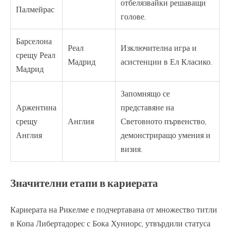
отбелязвайки решаващи
Палмейрас
голове.
Барселона
Реал
Изключителна игра и
срещу Реал
Мадрид
асистенции в Ел Класико.
Мадрид
Запомнящо се
Аржентина
представяне на
срещу
Англия
Световното първенство,
Англия
демонстриращо умения и
визия.
Значителни етапи в кариерата
Кариерата на Рикелме е подчертавана от множество титли
в Копа Либертадорес с Бока Хуниорс, утвърдили статуса