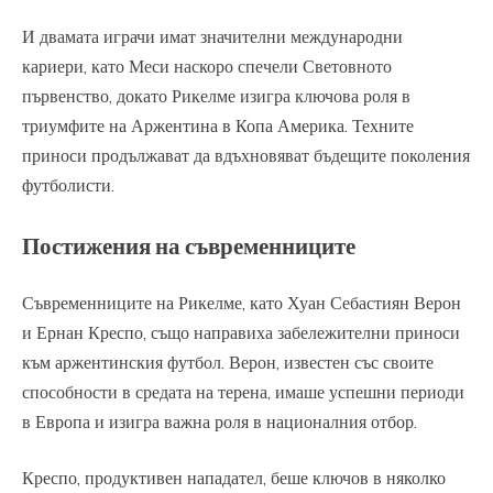
И двамата играчи имат значителни международни
кариери, като Меси наскоро спечели Световното
първенство, докато Рикелме изигра ключова роля в
триумфите на Аржентина в Копа Америка. Техните
приноси продължават да вдъхновяват бъдещите поколения
футболисти.
Постижения на съвременниците
Съвременниците на Рикелме, като Хуан Себастиян Верон
и Ернан Креспо, също направиха забележителни приноси
към аржентинския футбол. Верон, известен със своите
способности в средата на терена, имаше успешни периоди
в Европа и изигра важна роля в националния отбор.
Креспо, продуктивен нападател, беше ключов в няколко