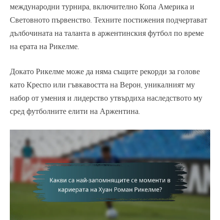
международни турнира, включително Копа Америка и
Световното първенство. Техните постижения подчертават
дълбочината на таланта в аржентинския футбол по време
на ерата на Рикелме.
Докато Рикелме може да няма същите рекорди за голове
като Креспо или гъвкавостта на Верон, уникалният му
набор от умения и лидерство утвърдиха наследството му
сред футболните елити на Аржентина.