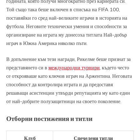
годината, която получи многократно през кариерата си.
Той също така беше включен в списъка на FIFA 100,
поставяйки го сред най-великите играчи в историята на
футбола. Неговите технически умения и способности за
организиране на играта му донесоха титлата Най-добър
играч в Южна Америка няколко пъти.
В допълнение към тези награди, Рикелме беше признат за
представянето си в
международни турнири
, където често
се открояваше като ключов играч на Аржентина. Неговата
способност да контролира играта и да предоставя
решаващи асистенции утвърди репутацията му като един
от най-добрите полузащитници на своето поколение.
Отборни постижения и титли
Клуб
Спечелени титли