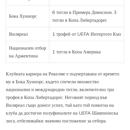
6 титли в Примера Дивисион, 3
Бока Хуниорс
титли в Копа Либертадорес
Виляреал
1 трофей от UEFA Интертото Къп
Национален отбор
1 титла в Копа Америка
на Аржентина
Клубната кариера на Рикелме е подчертавана от времето
му в Бока Хуниорс, където спечели множество
национални и международни титли, включително три
трофея в Копа Либертадорес. Неговият период във
Виляреал също донесе успех, тъй като той помогна на
клуба да достигне полуфиналите на UEFA Шампионска
лига, отбелязвайки значимо постижение за отбора.