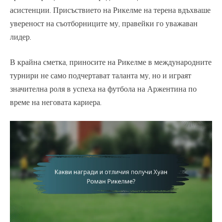
асистенции. Присъствието на Рикелме на терена вдъхваше
увереност на съотборниците му, правейки го уважаван
лидер.
В крайна сметка, приносите на Рикелме в международните
турнири не само подчертават таланта му, но и играят
значителна роля в успеха на футбола на Аржентина по
време на неговата кариера.