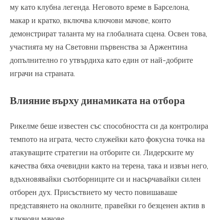
му като клубна легенда. Неговото време в Барселона,
макар и кратко, включва ключови мачове, които
демонстрират таланта му на глобалната сцена. Освен това,
участията му на Световни първенства за Аржентина
допълнително го утвърдиха като един от най-добрите
играчи на страната.
Влияние върху динамиката на отбора
Рикелме беше известен със способността си да контролира
темпото на играта, често служейки като фокусна точка на
атакуващите стратегии на отборите си. Лидерските му
качества бяха очевидни както на терена, така и извън него,
вдъхновявайки съотборниците си и насърчавайки силен
отборен дух. Присъствието му често повишаваше
представянето на околните, правейки го безценен актив в
ключови мачове.