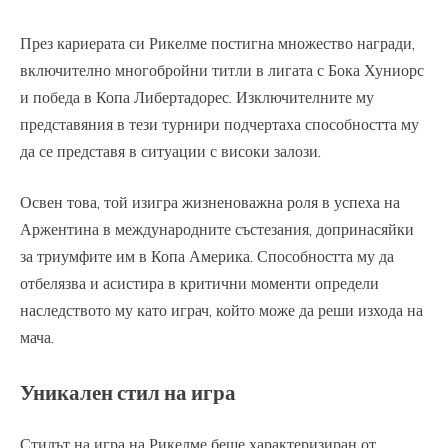
През кариерата си Рикелме постигна множество награди,
включително многобройни титли в лигата с Бока Хуниорс
и победа в Копа Либертадорес. Изключителните му
представяния в тези турнири подчертаха способността му
да се представя в ситуации с високи залози.
Освен това, той изигра жизненоважна роля в успеха на
Аржентина в международните състезания, допринасяйки
за триумфите им в Копа Америка. Способността му да
отбелязва и асистира в критични моменти определи
наследството му като играч, който може да реши изхода на
мача.
Уникален стил на игра
Стилът на игра на Рикелме беше характеризиран от