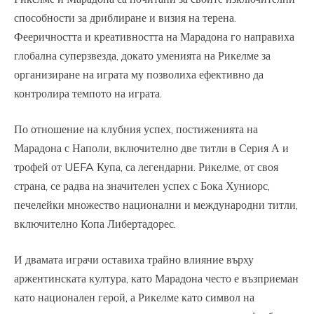
способности за дриблиране и визия на терена.
Фееричността и креативността на Марадона го направиха
глобална суперзвезда, докато уменията на Рикелме за
организиране на играта му позволиха ефективно да
контролира темпото на играта.
По отношение на клубния успех, постиженията на
Марадона с Наполи, включително две титли в Серия А и
трофей от UEFA Купа, са легендарни. Рикелме, от своя
страна, се радва на значителен успех с Бока Хуниорс,
печелейки множество национални и международни титли,
включително Копа Либертадорес.
И двамата играчи оставиха трайно влияние върху
аржентинската култура, като Марадона често е възприеман
като национален герой, а Рикелме като символ на