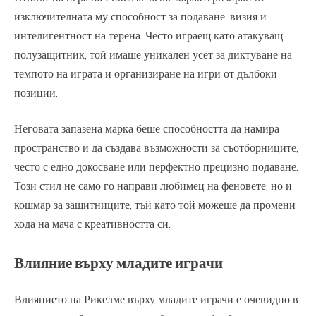
изключителната му способност за подаване, визия и
интелигентност на терена. Често играещ като атакуващ
полузащитник, той имаше уникален усет за диктуване на
темпото на играта и организиране на игри от дълбоки
позиции.
Неговата запазена марка беше способността да намира
пространство и да създава възможности за съотборниците,
често с едно докосване или перфектно прецизно подаване.
Този стил не само го направи любимец на феновете, но и
кошмар за защитниците, тъй като той можеше да промени
хода на мача с креативността си.
Влияние върху младите играчи
Влиянието на Рикелме върху младите играчи е очевидно в