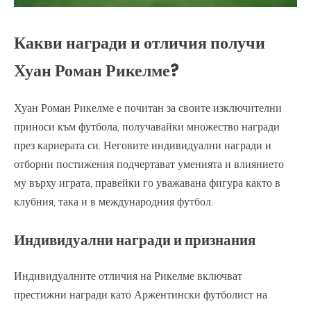
Какви награди и отличия получи
Хуан Роман Рикелме?
Хуан Роман Рикелме е почитан за своите изключителни
приноси към футбола, получавайки множество награди
през кариерата си. Неговите индивидуални награди и
отборни постижения подчертават уменията и влиянието
му върху играта, правейки го уважавана фигура както в
клубния, така и в международния футбол.
Индивидуални награди и признания
Индивидуалните отличия на Рикелме включват
престижни награди като Аржентински футболист на