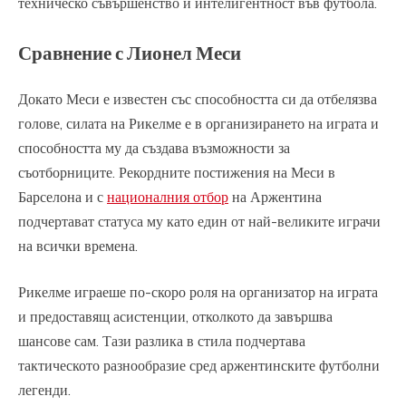
техническо съвършенство и интелигентност във футбола.
Сравнение с Лионел Меси
Докато Меси е известен със способността си да отбелязва
голове, силата на Рикелме е в организирането на играта и
способността му да създава възможности за
съотборниците. Рекордните постижения на Меси в
Барселона и с
националния отбор
на Аржентина
подчертават статуса му като един от най-великите играчи
на всички времена.
Рикелме играеше по-скоро роля на организатор на играта
и предоставящ асистенции, отколкото да завършва
шансове сам. Тази разлика в стила подчертава
тактическото разнообразие сред аржентинските футболни
легенди.