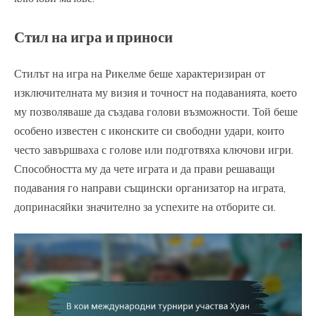
Стил на игра и приноси
Стилът на игра на Рикелме беше характеризиран от
изключителната му визия и точност на подаванията, което
му позволяваше да създава голови възможности. Той беше
особено известен с иконските си свободни удари, които
често завършваха с голове или подготвяха ключови игри.
Способността му да чете играта и да прави решаващи
подавания го направи същински организатор на играта,
допринасяйки значително за успехите на отборите си.