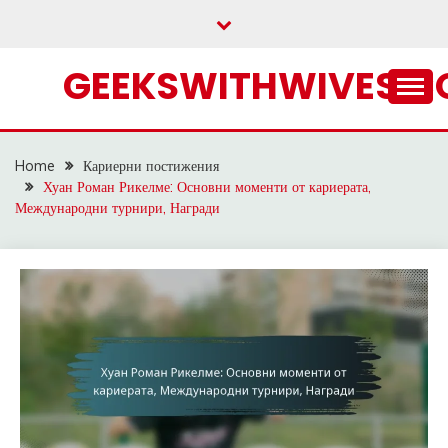
Skip
to
content
GEEKSWITHWIVES.
Home
Кариерни постижения
Хуан Роман Рикелме: Основни моменти от кариерата,
Международни турнири, Награди