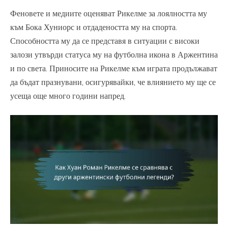
Феновете и медиите оценяват Рикелме за лоялността му
към Бока Хуниорс и отдадеността му на спорта.
Способността му да се представя в ситуации с високи
залози утвърди статуса му на футболна икона в Аржентина
и по света. Приносите на Рикелме към играта продължават
да бъдат празнувани, осигурявайки, че влиянието му ще се
усеща още много години напред.