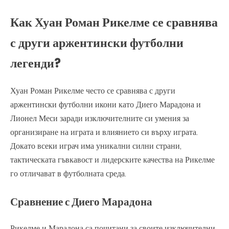
Как Хуан Роман Рикелме се сравнява
с други аржентински футболни
легенди?
Хуан Роман Рикелме често се сравнява с други
аржентински футболни икони като Диего Марадона и
Лионел Меси заради изключителните си умения за
организиране на играта и влиянието си върху играта.
Докато всеки играч има уникални силни страни,
тактическата гъвкавост и лидерските качества на Рикелме
го отличават в футболната среда.
Сравнение с Диего Марадона
Рикелме и Марадона са почитани за своите изключителни