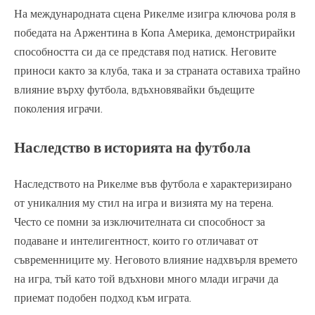
На международната сцена Рикелме изигра ключова роля в
победата на Аржентина в Копа Америка, демонстрирайки
способността си да се представя под натиск. Неговите
приноси както за клуба, така и за страната оставиха трайно
влияние върху футбола, вдъхновявайки бъдещите
поколения играчи.
Наследство в историята на футбола
Наследството на Рикелме във футбола е характеризирано
от уникалния му стил на игра и визията му на терена.
Често се помни за изключителната си способност за
подаване и интелигентност, които го отличават от
съвременниците му. Неговото влияние надхвърля времето
на игра, тъй като той вдъхнови много млади играчи да
приемат подобен подход към играта.