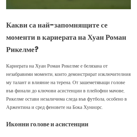
Какви са най-запомнящите се
моменти в кариерата на Хуан Роман
Рикелме?
Кариерата на Хуан Роман Рикелме е белязана от
незабравими моменти, които демонстрират изключителния
му талант и влияние на терена. От зашеметяващи голове
във финали до ключови асистенции в плейофни мачове,
Рикелме остави незаличима следа във футбола, особено в
Аржентина и сред феновете на Бока Хуниорс.
Иконни голове и асистенции