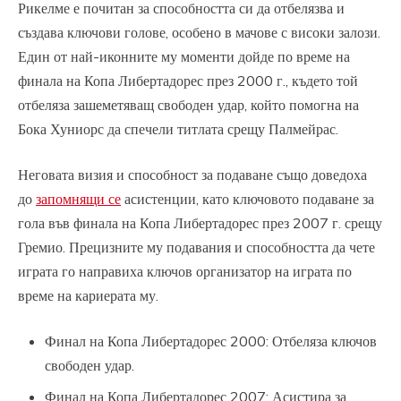
Рикелме е почитан за способността си да отбелязва и
създава ключови голове, особено в мачове с високи залози.
Един от най-иконните му моменти дойде по време на
финала на Копа Либертадорес през 2000 г., където той
отбеляза зашеметяващ свободен удар, който помогна на
Бока Хуниорс да спечели титлата срещу Палмейрас.
Неговата визия и способност за подаване също доведоха
до
запомнящи се
асистенции, като ключовото подаване за
гола във финала на Копа Либертадорес през 2007 г. срещу
Гремио. Прецизните му подавания и способността да чете
играта го направиха ключов организатор на играта по
време на кариерата му.
Финал на Копа Либертадорес 2000: Отбеляза ключов
свободен удар.
Финал на Копа Либертадорес 2007: Асистира за