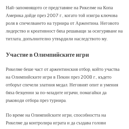
Най-запомнящото се представяне на Рикелме на Копа
Америка дойде през 2007 г., когато той изигра ключова
роля в спечелването на турнира от Аржентина. Неговото
лидерство и креативност бяха решаващи за осигуряване на
титлата, допълнително утвърдили наследството му.
Участие в Олимпийските игри
Рикелме беше част от аржентинския отбор, който участва
на Олимпийските игри в Пекин през 2008 г., където
отборът спечели златния медал. Неговият опит и умения
бяха безценни за по-младите играчи, помагайки да
ръководи отбора през турнира.
По време на Олимпийските игри, способността на
Рикелме да контролира играта и да създава голови