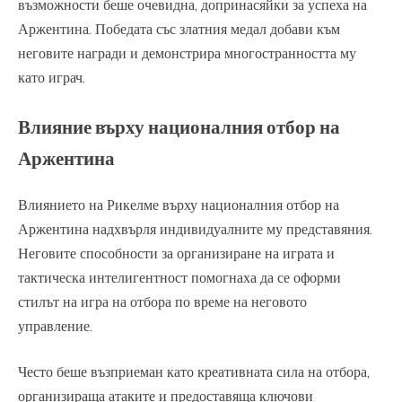
възможности беше очевидна, допринасяйки за успеха на
Аржентина. Победата със златния медал добави към
неговите награди и демонстрира многостранността му
като играч.
Влияние върху националния отбор на
Аржентина
Влиянието на Рикелме върху националния отбор на
Аржентина надхвърля индивидуалните му представяния.
Неговите способности за организиране на играта и
тактическа интелигентност помогнаха да се оформи
стилът на игра на отбора по време на неговото
управление.
Често беше възприеман като креативната сила на отбора,
организираща атаките и предоставяща ключови